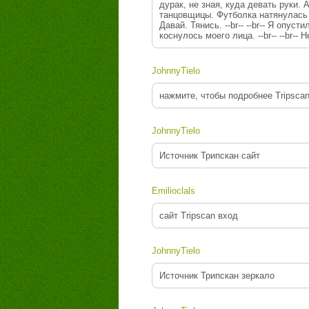
дурак, не зная, куда девать руки. 
танцовщицы. Футболка натянулась на
Давай. Тянись. --br-- --br-- Я оп
коснулось моего лица. --br-- --br-- 
JohnnyTielo
нажмите, чтобы подробнее Tripscan 
JohnnyTielo
Источник Трипскан сайт
Emilioclals
сайт Tripscan вход
JohnnyTielo
Источник Трипскан зеркало