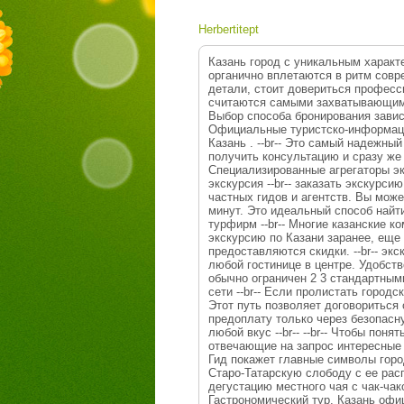
Herbertitept
Казань город с уникальным характ
органично вплетаются в ритм совр
детали, стоит довериться професс
считаются самыми захватывающими. -
Выбор способа бронирования зависи
Официальные туристско-информацион
Казань . --br-- Это самый надежны
получить консультацию и сразу же 
Специализированные агрегаторы экс
экскурсия --br-- заказать экскурси
частных гидов и агентств. Вы мож
минут. Это идеальный способ найти
турфирм --br-- Многие казанские 
экскурсию по Казани заранее, еще 
предоставляются скидки. --br-- экс
любой гостинице в центре. Удобств
обычно ограничен 2 3 стандартными
сети --br-- Если пролистать горо
Этот путь позволяет договориться
предоплату только через безопасную
любой вкус --br-- --br-- Чтобы по
отвечающие на запрос интересные эк
Гид покажет главные символы гор
Старо-Татарскую слободу с ее ра
дегустацию местного чая с чак-чаком
Гастрономический тур. Казань офи