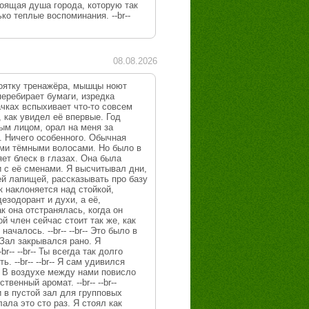
тоящая душа города, которую так
о теплые воспоминания. --br--
08.08.2026
коятку тренажёра, мышцы ноют
перебирает бумаги, изредка
чках вспыхивает что-то совсем
, как увидел её впервые. Год
ным лицом, орал на меня за
. Ничего особенного. Обычная
ми тёмными волосами. Но было в
яет блеск в глазах. Она была
ли с её сменами. Я высчитывал дни,
оей лапищей, рассказывать про базу
к наклоняется над стойкой,
езодорант и духи, а её,
к она отстранялась, когда он
ой член сейчас стоит так же, как
ачалось. --br-- --br-- Это было в
. Зал закрывался рано. Я
- --br-- Ты всегда так долго
. --br-- --br-- Я сам удивился
. В воздухе между нами повисло
енный аромат. --br-- --br--
и в пустой зал для групповых
ала это сто раз. Я стоял как