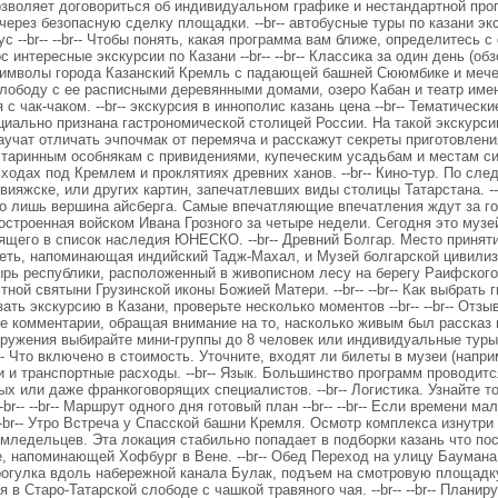
озволяет договориться об индивидуальном графике и нестандартной про
ерез безопасную сделку площадки. --br-- автобусные туры по казани экск
с --br-- --br-- Чтобы понять, какая программа вам ближе, определитесь
интересные экскурсии по Казани --br-- --br-- Классика за один день (обз
 символы города Казанский Кремль с падающей башней Сююмбике и ме
лободу с ее расписными деревянными домами, озеро Кабан и театр име
чак-чаком. --br-- экскурсия в иннополис казань цена --br-- Тематические п
циально признана гастрономической столицей России. На такой экскурс
учат отличать эчпочмак от перемяча и расскажут секреты приготовления
старинным особнякам с привидениями, купеческим усадьбам и местам си
ходах под Кремлем и проклятиях древних ханов. --br-- Кино-тур. По сле
ияжске, или других картин, запечатлевших виды столицы Татарстана. --br
то лишь вершина айсберга. Самые впечатляющие впечатления ждут за город
построенная войском Ивана Грозного за четыре недели. Сегодня это муз
ящего в список наследия ЮНЕСКО. --br-- Древний Болгар. Место принят
ть, напоминающая индийский Тадж-Махал, и Музей болгарской цивилиза
рь республики, расположенный в живописном лесу на берегу Раифского
 святыни Грузинской иконы Божией Матери. --br-- --br-- Как выбрать гида
ать экскурсию в Казани, проверьте несколько моментов --br-- --br-- Отз
 комментарии, обращая внимание на то, насколько живым был рассказ ги
огружения выбирайте мини-группы до 8 человек или индивидуальные туры
r-- Что включено в стоимость. Уточните, входят ли билеты в музеи (нап
 и транспортные расходы. --br-- Язык. Большинство программ проводитс
ых или даже франкоговорящих специалистов. --br-- Логистика. Узнайте т
br-- --br-- Маршрут одного дня готовый план --br-- --br-- Если времени м
 --br-- Утро Встреча у Спасской башни Кремля. Осмотр комплекса изнут
 земледельцев. Эта локация стабильно попадает в подборки казань что п
, напоминающей Хофбург в Вене. --br-- Обед Переход на улицу Баумана
Прогулка вдоль набережной канала Булак, подъем на смотровую площадк
я в Старо-Татарской слободе с чашкой травяного чая. --br-- --br-- Планир