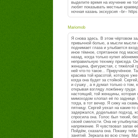
выделите время на изучение не то
любят показывать местные краевед
ночная казань экскурсия --br-- http
Mariomob
Я снова здесь. В этом чёртовом з
привычной болью, а мысли мысли с
поднимает глаза и улыбается вход
иное тёмное, спрятанное под маско
назад, когда только купил абонеме
неправильную технику приседа. Он
женщина, фигуристая, с тяжёлой 
ней что-то такое... Приручённое. Т
красива той красотой, которую уже 
когда она будет за стойкой. Серге
и сушку , а я думал только о том,
открывая взгляду ложбинку груди. 
настоящий, той женщины, которая с
мимоходом хлопал её по заднице. По 
тогда, в тот вечер. Я сижу на скамь
пятницу. Сергей уехал на какие-то 
задержался, доделывал подход, ког
спросила она. Голос был тихий, без 
своей смелости. Она не улыбнулас
напряжение. Я чувствовал запах её 
Пойдём, сказала она. Покажу тебе р
занятий. Зеркала во всю стену. Ма