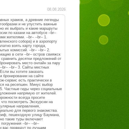
08.08.2026
авных храмов, а древние легенды
гообразии и не упустить важные
ьно их выбрать и какие маршруты
сии по казани на автобусе --br--
жителями. --br-- --br-- 1.
вленского собора) и в аэропорту
платно взять карту города,
 комиссий. --br-- --br-- 2.
ацию в сети --br-- остров свияжск
ют сравнить десятки предложений от
бронировать место онлайн за пару
r-- --br-- 3. Сайты местных
Если вы хотите заказать
ем бронировании на сайте
ерж-сервис есть практически в
ься на ресепшен. Минус выбор
- 5. Частные гиды через социальные
едложения напрямую от жителей.
орожности всегда просите
ь что посмотреть Экскурсии на
опулярные направления,
 Идеально для первого знакомства.
риф, пешеходную улицу Баумана,
но такие туры включают
огружения --br-- --br--
ии вас проведут по лучшим