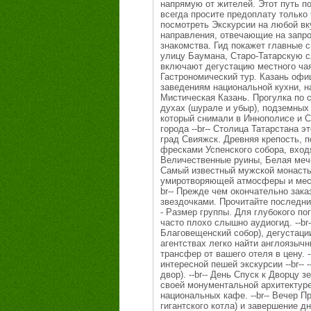
напрямую от жителей. Этот путь п
всегда просите предоплату только ч
посмотреть Экскурсии на любой вку
направления, отвечающие на запрос 
знакомства. Гид покажет главные
улицу Баумана, Старо-Татарскую с
включают дегустацию местного чая с 
Гастрономический тур. Казань офи
заведениям национальной кухни, на
Мистическая Казань. Прогулка по 
духах (шурале и убыр), подземных 
который снимали в Иннополисе и Св
города --br-- Столица Татарстана э
град Свияжск. Древняя крепость, 
фресками Успенского собора, вход
Величественные руины, Белая мече
Самый известный мужской монасты
умиротворяющей атмосферы и местной
br-- Прежде чем окончательно заказ
звездочками. Прочитайте последние
- Размер группы. Для глубокого п
часто плохо слышно аудиогид. --b
Благовещенский собор), дегустации
агентствах легко найти англоязычн
трансфер от вашего отеля в цену. --
интересной пешей экскурсии --br--
двор). --br-- День Спуск к Дворцу
своей монументальной архитектуре
национальных кафе. --br-- Вечер 
гигантского котла) и завершение дн