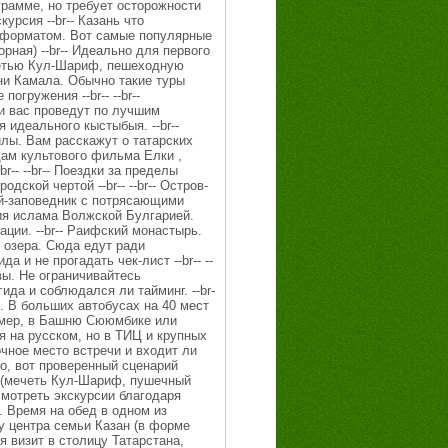
грамме, но требует осторожности
урсия --br-- Казань что
 с форматом. Вот самые популярные
орная) --br-- Идеально для первого
четью Кул-Шариф, пешеходную
ни Камала. Обычно такие туры
огружения --br-- --br--
ии вас проведут по лучшим
 идеального кыстыбыя. --br--
лы. Вам расскажут о татарских
дам культового фильма Елки ,
-- --br-- Поездки за пределы
ской чертой --br-- --br-- Остров-
ей-заповедник с потрясающими
ия ислама Волжской Булгарией.
ции. --br-- Раифский монастырь.
 озера. Сюда едут ради
 и не прогадать чек-лист --br-- --
ывы. Не ограничивайтесь
да и соблюдался ли тайминг. --br-
. В больших автобусах на 40 мест
ример, в Башню Сююмбике или
я на русском, но в ТИЦ и крупных
очное место встречи и входит ли
ало, вот проверенный сценарий
ри (мечеть Кул-Шариф, пушечный
осмотреть экскурсии благодаря
. Время на обед в одном из
у центра семьи Казан (в форме
уя визит в столицу Татарстана,