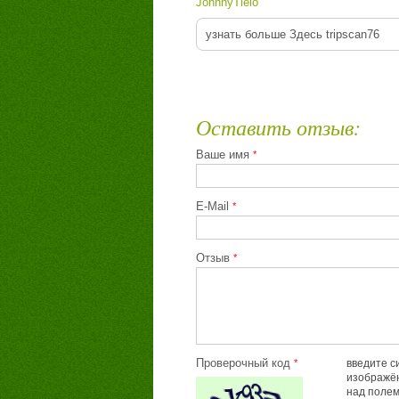
JohnnyTielo
узнать больше Здесь tripscan76
Оставить отзыв:
Ваше имя
*
E-Mail
*
Отзыв
*
Проверочный код
*
введите с
изображён
над поле