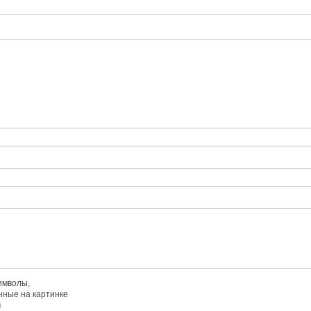
имволы,
ные на картинке
м