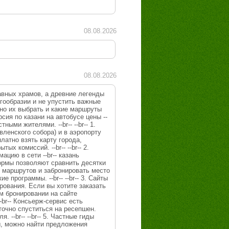
08.08.2026
08.08.2026
авных храмов, а древние легенды
гообразии и не упустить важные
ьно их выбрать и какие маршруты
рсия по казани на автобусе цены --
ыми жителями. --br-- --br-- 1.
вленского собора) и в аэропорту
платно взять карту города,
 комиссий. --br-- --br-- 2.
цию в сети --br-- казань
тформы позволяют сравнить десятки
и маршрутов и забронировать место
программы. --br-- --br-- 3. Сайты
рования. Если вы хотите заказать
ем бронировании на сайте
--br-- Консьерж-сервис есть
точно спуститься на ресепшен.
--br-- --br-- 5. Частные гиды
ы, можно найти предложения