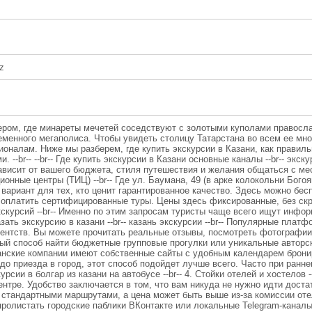
z
ером, где минареты мечетей соседствуют с золотыми куполами правосл
еменного мегаполиса. Чтобы увидеть столицу Татарстана во всем ее мно
ионалам. Ниже мы разберем, где купить экскурсии в Казани, как правил
-br-- --br-- Где купить экскурсии в Казани основные каналы --br-- экску
ависит от вашего бюджета, стиля путешествия и желания общаться с местн
ные центры (ТИЦ) --br-- Где ул. Баумана, 49 (в арке колокольни Богоя
й вариант для тех, кто ценит гарантированное качество. Здесь можно бес
оплатить сертифицированные туры. Цены здесь фиксированные, без скрытых
курсий --br-- Именно по этим запросам туристы чаще всего ищут информа
казать экскурсию в казани --br-- казань экскурсии --br-- Популярные пла
гентств. Вы можете прочитать реальные отзывы, посмотреть фотографи
ый способ найти бюджетные групповые прогулки или уникальные авторские 
занские компании имеют собственные сайты с удобным календарем брони
до приезда в город, этот способ подойдет лучше всего. Часто при ранн
урсии в болгар из казани на автобусе --br-- 4. Стойки отелей и хостелов 
ентре. Удобство заключается в том, что вам никуда не нужно идти доста
стандартными маршрутами, а цена может быть выше из-за комиссии отеля. 
и пролистать городские паблики ВКонтакте или локальные Telegram-канал