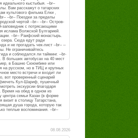
 идеального кыстыбыя. --br--
лы. Вам расскажут о татарских
дам культового фильма Елки ,
-- --br-- Поездки за пределы
ской чертой --br-- --br-- Остров-
ей-заповедник с потрясающими
ия ислама Волжской Булгарией.
ции. --br-- Раифский монастырь.
 озера. Сюда едут ради
 и не прогадать чек-лист --br-- --
ывы. Не ограничивайтесь
да и соблюдался ли тайминг. --br-
. В больших автобусах на 40 мест
ример, в Башню Сююмбике или
я на русском, но в ТИЦ и крупных
очное место встречи и входит ли
ало, вот проверенный сценарий
ри (мечеть Кул-Шариф, пушечный
осмотреть экскурсии благодаря
. Время на обед в одном из
у центра семьи Казан (в форме
уя визит в столицу Татарстана,
тоящая душа города, которую так
о теплые воспоминания. --br--
08.08.2026