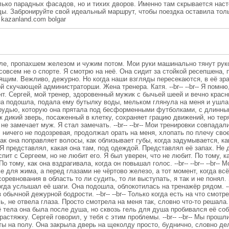
лько парадных фасадов, но и тихих дворов. Именно там скрывается нас
ы. Забронируйте свой идеальный маршрут, чтобы поездка оставила тольк
s kazanland.com bolgar
але, пропахшем железом и чужим потом. Мои руки машинально тянут ру
овсем не о спорте. Я смотрю на неё. Она сидит за стойкой ресепшена, 
ящим. Вежливо, дежурно. Но когда наши взгляды пересекаются, в её зра
й скучающей администраторши. Жена тренера. Катя. --br-- --br-- Я помню
нт. Сергей, мой тренер, здоровенный мужик с бычьей шеей и вечно крас
а подошла, подала ему бутылку воды, мельком глянула на меня и ушла
грудью, которую она прятала под бесформенными футболками, с длинны
ак дикий зверь, посаженный в клетку, сохраняет грацию движений, но тер
не замечает муж. Я стал замечать. --br-- --br-- Мои тренировки совпада
й, ничего не подозревая, продолжал орать на меня, хлопать по плечу св
 как она поправляет волосы, как облизывает губы, когда задумывается, ка
Я представлял, какая она там, под одеждой. Представлял её запах. Не д
пит с Сергеем, но не любит его. Я был уверен, что не любит. По тому, ка
тому, как она вздрагивала, когда он повышал голос. --br-- --br-- --br-- М
е для жима, а перед глазами не чёртово железо, а тот момент, когда всё н
соревнования в область то ли судить, то ли выступать, я так и не понял
да услышал её шаги. Она подошла, облокотилась на тренажёр рядом. --br-
обычной дежурной бодрости. --br-- --br-- Только когда есть на что смотреть
ь, не отвела глаза. Просто смотрела на меня так, словно что-то решала
тела она была после душа, но сквозь гель для душа пробивался её собств
астяжку. Сергей говорил, у тебя с этим проблемы. --br-- --br-- Мы прошл
ты на полу. Она закрыла дверь на щеколду просто, буднично, словно дел