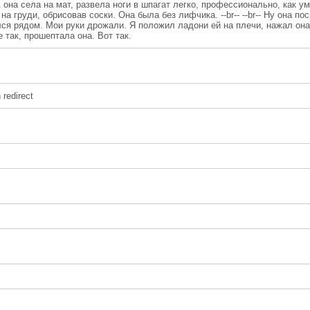
А она села на мат, развела ноги в шпагат легко, профессионально, как у
 груди, обрисовав соски. Она была без лифчика. --br-- --br-- Ну она по
устился рядом. Мои руки дрожали. Я положил ладони ей на плечи, нажал он
Не так, прошептала она. Вот так.
redirect