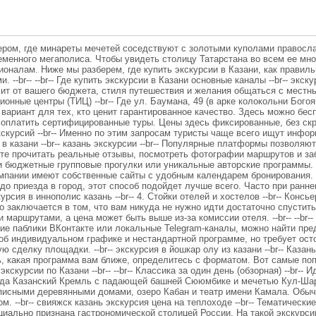
ером, где минареты мечетей соседствуют с золотыми куполами правосл
еменного мегаполиса. Чтобы увидеть столицу Татарстана во всем ее мно
ионалам. Ниже мы разберем, где купить экскурсии в Казани, как правил
-br-- --br-- Где купить экскурсии в Казани основные каналы --br-- экскур
т от вашего бюджета, стиля путешествия и желания общаться с местными 
ные центры (ТИЦ) --br-- Где ул. Баумана, 49 (в арке колокольни Богоя
й вариант для тех, кто ценит гарантированное качество. Здесь можно бес
оплатить сертифицированные туры. Цены здесь фиксированные, без скрытых
курсий --br-- Именно по этим запросам туристы чаще всего ищут информ
ю в казани --br-- казань экскурсии --br-- Популярные платформы позволя
ете прочитать реальные отзывы, посмотреть фотографии маршрутов и за
 бюджетные групповые прогулки или уникальные авторские программы. --b
компании имеют собственные сайты с удобным календарем бронирования. 
до приезда в город, этот способ подойдет лучше всего. Часто при ранн
курсия в иннополис казань --br-- 4. Стойки отелей и хостелов --br-- Консь
о заключается в том, что вам никуда не нужно идти достаточно спустит
 маршрутами, а цена может быть выше из-за комиссии отеля. --br-- --br-
дские паблики ВКонтакте или локальные Telegram-каналы, можно найти пр
 об индивидуальном графике и нестандартной программе, но требует ост
 сделку площадки. --br-- экскурсия в йошкар олу из казани --br-- Казан
нять, какая программа вам ближе, определитесь с форматом. Вот самые п
скурсии по Казани --br-- --br-- Классика за один день (обзорная) --br--
ода Казанский Кремль с падающей башней Сююмбике и мечетью Кул-Ша
списными деревянными домами, озеро Кабан и театр имени Камала. Обыч
. --br-- свияжск казань экскурсия цена на теплоходе --br-- Тематические п
циально признана гастрономической столицей России. На такой экскурс