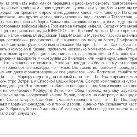
учат отличать эчпочмак от перемяча и расскажут секреты приготовления
старинным особнякам с привидениями, купеческим усадьбам и местам си
ходах под Кремлем и проклятиях древних ханов. --br-- Кино-тур. По сле
ияжске, или других картин, запечатлевших виды столицы Татарстана. --br
то лишь вершина айсберга. Самые впечатляющие впечатления ждут за город
построенная войском Ивана Грозного за четыре недели. Сегодня это муз
ящего в список наследия ЮНЕСКО. --br-- Древний Болгар. Место принят
ть, напоминающая индийский Тадж-Махал, и Музей болгарской цивилиза
рь республики, расположенный в живописном лесу на берегу Раифского
 святыни Грузинской иконы Божией Матери. --br-- --br-- Как выбрать гида
ать экскурсию в Казани, проверьте несколько моментов --br-- --br-- Отз
 комментарии, обращая внимание на то, насколько живым был рассказ ги
огружения выбирайте мини-группы до 8 человек или индивидуальные туры
r-- Что включено в стоимость. Уточните, входят ли билеты в музеи (нап
 и транспортные расходы. --br-- Язык. Большинство программ проводитс
ых или даже франкоговорящих специалистов. --br-- Логистика. Узнайте т
br-- --br-- Маршрут одного дня готовый план --br-- --br-- Если времени м
 --br-- Утро Встреча у Спасской башни Кремля. Осмотр комплекса изнут
 земледельцев. Эта локация стабильно попадает в подборки казань что п
, напоминающей Хофбург в Вене. --br-- Обед Переход на улицу Баумана
Прогулка вдоль набережной канала Булак, подъем на смотровую площадк
я в Старо-Татарской слободе с чашкой травяного чая. --br-- --br-- Планир
лько парадных фасадов, но и тихих дворов. Именно там скрывается нас
ы. Забронируйте свой идеальный маршрут, чтобы поездка оставила тольк
nland.com sviyazhsk