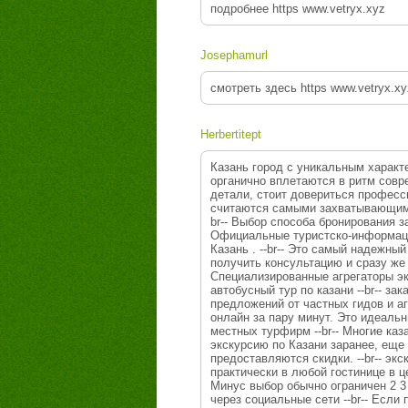
подробнее https www.vetryx.xyz
Josephamurl
смотреть здесь https www.vetryx.xy
Herbertitept
Казань город с уникальным характ
органично вплетаются в ритм совр
детали, стоит довериться професс
считаются самыми захватывающими. -
br-- Выбор способа бронирования з
Официальные туристско-информацион
Казань . --br-- Это самый надежны
получить консультацию и сразу же 
Специализированные агрегаторы экс
автобусный тур по казани --br-- за
предложений от частных гидов и а
онлайн за пару минут. Это идеальн
местных турфирм --br-- Многие ка
экскурсию по Казани заранее, еще 
предоставляются скидки. --br-- экск
практически в любой гостинице в ц
Минус выбор обычно ограничен 2 3 
через социальные сети --br-- Есл