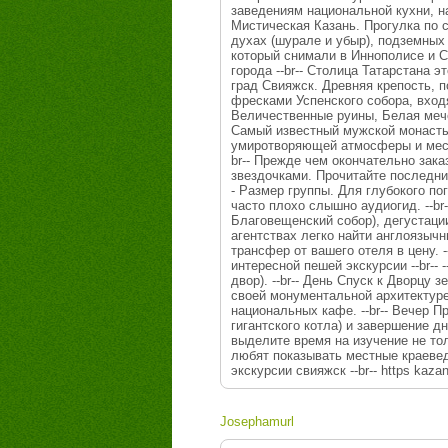
заведениям национальной кухни, на
Мистическая Казань. Прогулка по 
духах (шурале и убыр), подземных 
который снимали в Иннополисе и Св
города --br-- Столица Татарстана э
град Свияжск. Древняя крепость, 
фресками Успенского собора, вход
Величественные руины, Белая мече
Самый известный мужской монасты
умиротворяющей атмосферы и местной
br-- Прежде чем окончательно заказ
звездочками. Прочитайте последние
- Размер группы. Для глубокого п
часто плохо слышно аудиогид. --b
Благовещенский собор), дегустации
агентствах легко найти англоязычн
трансфер от вашего отеля в цену. --
интересной пешей экскурсии --br--
двор). --br-- День Спуск к Дворцу
своей монументальной архитектуре
национальных кафе. --br-- Вечер 
гигантского котла) и завершение дн
выделите время на изучение не то
любят показывать местные краевед
экскурсии свияжск --br-- https kaza
Josephamurl