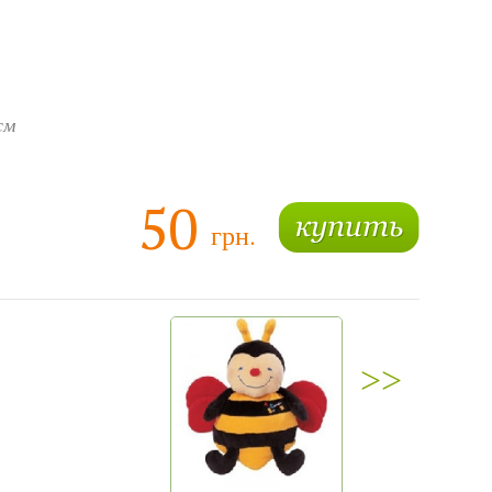
см
50
грн.
>>